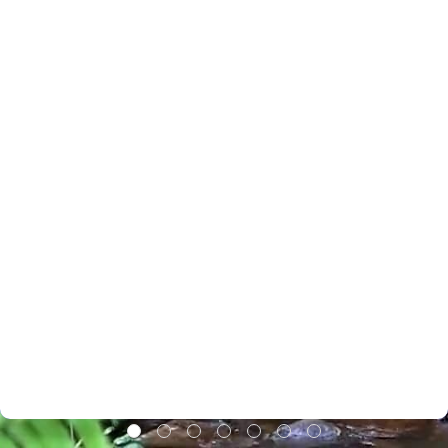
Stark sein nach aussen,
doch wer fragt was ist,
mitten in dir gerade geben
stark sein ohne unter zu gehen.
Stark sein trotz Tränen,
doch es wird schon gehen,
stark sein, liebes Wort haben
in dir selbst verloren bist,
stark sein nach Morgen
weill du die Hoffnung
in dem Sein nicht verlierst,
schwinden auch Kräfte,
sind auch Schatten über dir.
Stark sein und dennoch
im richtigen Masse funktsionieren,
© 1999-2024 Regenbogenwald.de
es ist das Leben.