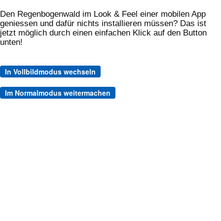
Home
Themen
News
Den Regenbogenwald im Look & Feel einer mobilen App
geniessen und dafür nichts installieren müssen? Das ist
Lyrik, Poesie, Zitate, Kurzgeschichten
jetzt möglich durch einen einfachen Klick auf den Button
unten!
Gedicht: Die Straßen
In Vollbildmodus wechseln
Home
⇄
Gedichte & Gedanken
Im Normalmodus weitermachen
Seite:
<<
<
5
6
7
8
9
10
11
12
13
14
15
>
>>
Stark sein nach aussen,